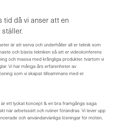
 tid då vi anser att en
ställer.
ter är att serva och underhåller all er teknik som
senaste och bästa tekniken så att er videokonferens
tning och massa med krångliga produkter, tvärtom vi
nglar. Vi har många års erfarenheter av
tslösning som vi skapat tillsammans med er.
 är ett lyckat koncept & en bra framgångs saga.
skt när arbetssätt och rutiner förändras. Vi lever upp
vancerade och användarvänliga lösningar för möten,