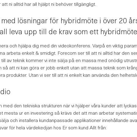
t ni alltid har all hjälpt ni behöver tillgängligt.
med lösningar för hybridmöte i över 20 års
l leva upp till de krav som ett hybridmöte 
era och hjälpa dig med din videokonferens. Varpå en viktig parame
na arbeta enkelt & smidigt. Forecom ser till att ni alltid har den 
r till av teknik kommer vi inte sälja på en massa med onödig utrus
en så att ni kan göra er jobb enkelt utan att massa teknik som krå
rera produkter. Utan vi ser till att ni enkelt kan använda den helhe
dio
ed den tekniska strukturen när vi hjälper våra kunder att lyckas
 det mesta ur en investering så krävs det att man arbetar systemati
tt sälja och installera kundanpassade applikationer innehållande a
var för hela värdekedjan hos Er som kund Allt från: