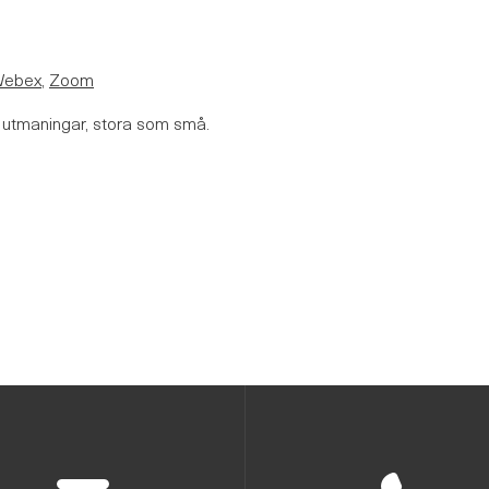
Webex
,
Zoom
ch utmaningar, stora som små.