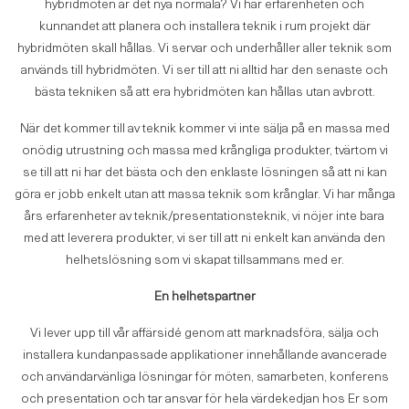
hybridmöten är det nya normala? Vi har erfarenheten och
kunnandet att planera och installera teknik i rum projekt där
hybridmöten skall hållas. Vi servar och underhåller aller teknik som
används till hybridmöten. Vi ser till att ni alltid har den senaste och
bästa tekniken så att era hybridmöten kan hållas utan avbrott.
När det kommer till av teknik kommer vi inte sälja på en massa med
onödig utrustning och massa med krångliga produkter, tvärtom vi
se till att ni har det bästa och den enklaste lösningen så att ni kan
göra er jobb enkelt utan att massa teknik som krånglar. Vi har många
års erfarenheter av teknik/presentationsteknik, vi nöjer inte bara
med att leverera produkter, vi ser till att ni enkelt kan använda den
helhetslösning som vi skapat tillsammans med er.
En helhetspartner
Vi lever upp till vår affärsidé genom att marknadsföra, sälja och
installera kundanpassade applikationer innehållande avancerade
och användarvänliga lösningar för möten, samarbeten, konferens
och presentation och tar ansvar för hela värdekedjan hos Er som