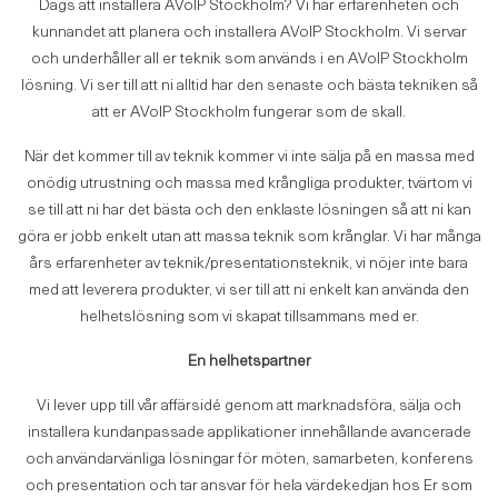
Dags att installera AVoIP Stockholm? Vi har erfarenheten och
kunnandet att planera och installera AVoIP Stockholm. Vi servar
och underhåller all er teknik som används i en AVoIP Stockholm
lösning. Vi ser till att ni alltid har den senaste och bästa tekniken så
att er AVoIP Stockholm fungerar som de skall.
När det kommer till av teknik kommer vi inte sälja på en massa med
onödig utrustning och massa med krångliga produkter, tvärtom vi
se till att ni har det bästa och den enklaste lösningen så att ni kan
göra er jobb enkelt utan att massa teknik som krånglar. Vi har många
års erfarenheter av teknik/presentationsteknik, vi nöjer inte bara
med att leverera produkter, vi ser till att ni enkelt kan använda den
helhetslösning som vi skapat tillsammans med er.
En helhetspartner
Vi lever upp till vår affärsidé genom att marknadsföra, sälja och
installera kundanpassade applikationer innehållande avancerade
och användarvänliga lösningar för möten, samarbeten, konferens
och presentation och tar ansvar för hela värdekedjan hos Er som