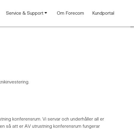
Service & Support
Om Forecom
Kundportal
knikinvestering.
tning konferensrum. Vi servar och underhåller all er
iken så att er AV utrustning konferensrum fungerar