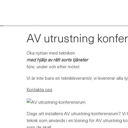
Skip
to
content
AV utrustning konf
Öka nyttan med tekniken
med hjälp av rätt sorts tjänster
före, under och efter mötet
Vi är inte bara en teknikleverantör, vi levererar alla 
Kontakta oss
Dags att installera AV utrustning konferensrum? Vi h
teknik som används i en lösning för AV utrustning kon
som de skall.