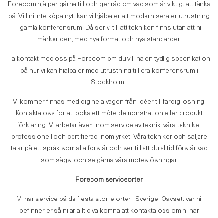
Forecom hjälper gärna till och ger råd om vad som är viktigt att tänka
på. Vill ni inte köpa nytt kan vi hjälpa er att modernisera er utrustning
i gamla konferensrum. Då ser vi till att tekniken finns utan att ni
märker den, med nya format och nya standarder.
Ta kontakt med oss på Forecom om du vill ha en tydlig specifikation
på hur vi kan hjälpa er med utrustning till era konferensrum i
Stockholm.
Vi kommer finnas med dig hela vägen från idéer till färdig lösning.
Kontakta oss för att boka ett möte demonstration eller produkt
förklaring. Vi arbetar även inom service av teknik. våra tekniker
professionell och certifierad inom yrket. Våra tekniker och säljare
talar på ett språk som alla förstår och ser till att du alltid förstår vad
som sägs, och se gärna våra
möteslösningar
Forecom serviceorter
Vi har service på de flesta större orter i Sverige. Oavsett var ni
befinner er så ni är alltid välkomna att kontakta oss om ni har