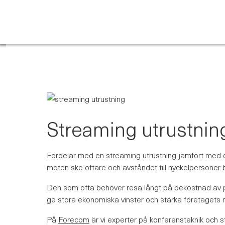
Skip
to
content
Streaming utrustning
Fördelar med en streaming utrustning jämfört med d
möten ske oftare och avståndet till nyckelpersoner b
Den som ofta behöver resa långt på bekostnad av pr
ge stora ekonomiska vinster och stärka företagets mi
På
Forecom
är vi experter på konferensteknik och st