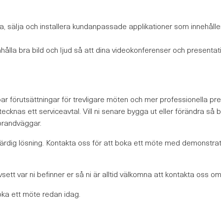
öra, sälja och installera kundanpassade applikationer som innehå
hålla bra bild och ljud så att dina videokonferenser och presentat
ar förutsättningar för trevligare möten och mer professionella pr
 tecknas ett serviceavtal. Vill ni senare bygga ut eller förändra s
brandväggar.
färdig lösning. Kontakta oss för att boka ett möte med demonstrati
vsett var ni befinner er så ni är alltid välkomna att kontakta oss o
oka ett möte redan idag.