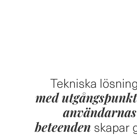
Skip
to
content
Tekniska lösnin
med utgångspunkt
användarnas
skapar 
beteenden