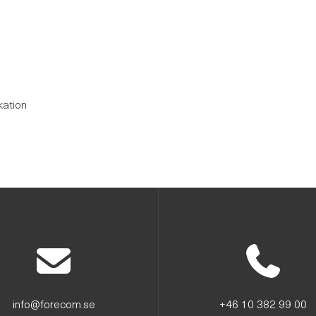
kation
info@forecom.se
+46 10 382 99 00