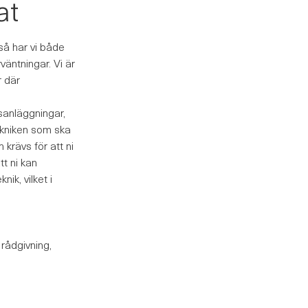
at
 så har vi både
äntningar. Vi är
r där
nsanläggningar,
 tekniken som ska
 krävs för att ni
tt ni kan
ik, vilket i
 rådgivning,