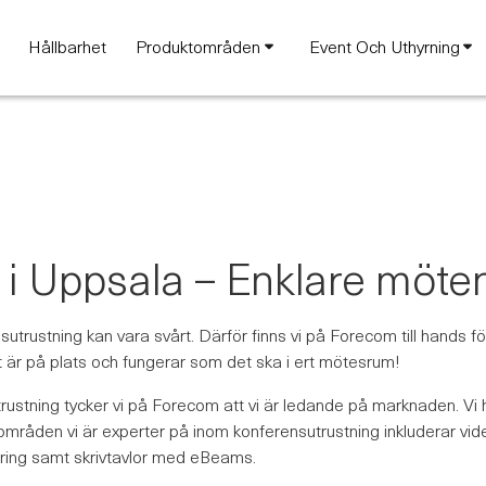
Hållbarhet
Produktområden
Event Och Uthyrning
i Uppsala – Enklare möten
rustning kan vara svårt. Därför finns vi på Forecom till hands för
allt är på plats och fungerar som det ska i ert mötesrum!
rustning tycker vi på Forecom att vi är ledande på marknaden. Vi
ra områden vi är experter på inom konferensutrustning inkluderar vi
ering samt skrivtavlor med eBeams.