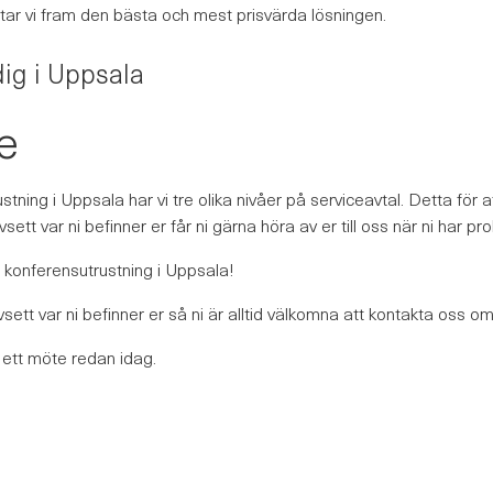
tar vi fram den bästa och mest prisvärda lösningen.
ig i Uppsala
ge
tning i Uppsala har vi tre olika nivåer på serviceavtal. Detta för a
vsett var ni befinner er får ni gärna höra av er till oss när ni har 
d konferensutrustning i Uppsala!
vsett var ni befinner er så ni är alltid välkomna att kontakta oss o
 ett möte redan idag.