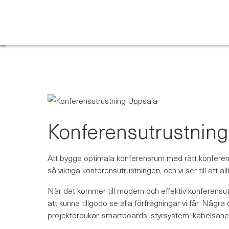
Skip
to
content
Konferensutrustning 
Att bygga optimala konferensrum med rätt konferensut
så viktiga konferensutrustningen, och vi ser till att 
När det kommer till modern och effektiv konferensut
att kunna tillgodo se alla förfrågningar vi får. Någ
projektordukar, smartboards, styrsystem, kabelsan