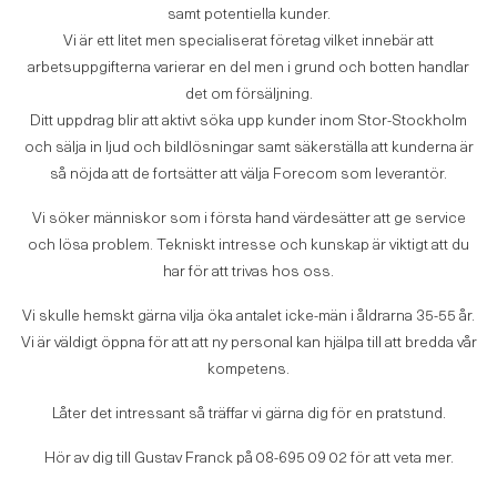
samt potentiella kunder.
Vi är ett litet men specialiserat företag vilket innebär att
arbetsuppgifterna varierar en del men i grund och botten handlar
det om försäljning.
Ditt uppdrag blir att aktivt söka upp kunder inom Stor-Stockholm
och sälja in ljud och bildlösningar samt säkerställa att kunderna är
så nöjda att de fortsätter att välja Forecom som leverantör.
Vi söker människor som i första hand värdesätter att ge service
och lösa problem. Tekniskt intresse och kunskap är viktigt att du
har för att trivas hos oss.
Vi skulle hemskt gärna vilja öka antalet icke-män i åldrarna 35-55 år.
Vi är väldigt öppna för att att ny personal kan hjälpa till att bredda vår
kompetens.
Låter det intressant så träffar vi gärna dig för en pratstund.
Hör av dig till Gustav Franck på 08-695 09 02 för att veta mer.