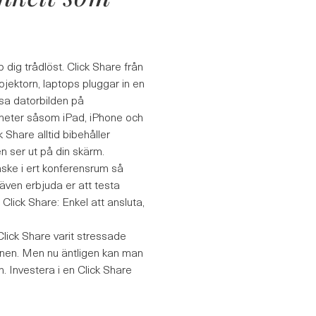
 dig trådlöst. Click Share från
rojektorn, laptops pluggar in en
isa datorbilden på
enheter såsom iPad, iPhone och
Share alltid bibehåller
den ser ut på din skärm.
nske i ert konferensrum så
 även erbjuda er att testa
Click Share: Enkel att ansluta,
lick Share varit stressade
ionen. Men nu äntligen kan man
. Investera i en Click Share